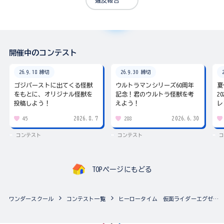
開催中のコンテスト
26.9.18 締切
26.9.30 締切
ゴジバーストに出てくる怪獣
ウルトラマンシリーズ60周年
夏
をもとに、オリジナル怪獣を
記念！君のウルトラ怪獣を考
2
投稿しよう！
えよう！
レ
2026.8.7
2026.6.30
45
288
コンテスト
コンテスト
コ
TOPページにもどる
ワンダースクール
コンテスト一覧
ヒーロータイム 仮面ライダーエグゼイド フォトコンテスト（複数の作品応募可能！）