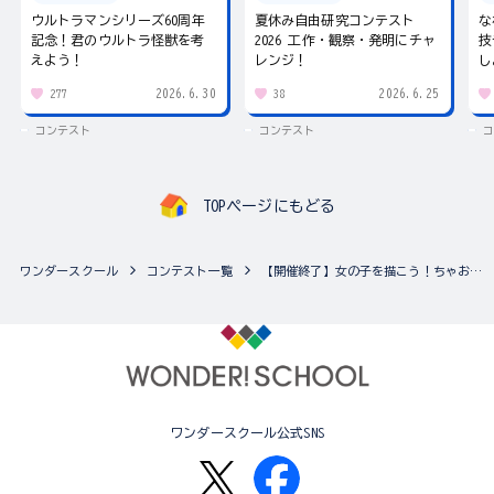
ウルトラマンシリーズ60周年
夏休み自由研究コンテスト
な
記念！君のウルトラ怪獣を考
2026 工作・観察・発明にチャ
技
えよう！
レンジ！
し
2026.6.30
2026.6.25
277
38
コンテスト
コンテスト
コ
TOPページにもどる
ワンダースクール
コンテスト一覧
【開催終了】女の子を描こう！ちゃおイラストコンテスト♪（複数の作品応募可能！）
ワンダースクール公式SNS