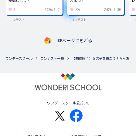
投稿しよう！
えよう！
レ
2026.8.7
2026.6.30
6
279
コンテスト
コンテスト
コ
TOPページにもどる
ワンダースクール
コンテスト一覧
【開催終了】女の子を描こう！ちゃおイラストコンテスト♪（複数の作品応募可能！）
ワンダースクール公式SNS