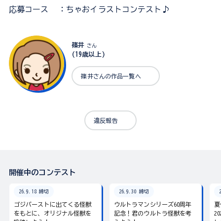
応募コース
：ちゃおイラストコンテスト♪
篠井
さん
(19歳以上)
篠井さんの作品一覧へ
違反報告
開催中のコンテスト
26.9.18 締切
26.9.30 締切
ゴジバーストに出てくる怪獣
ウルトラマンシリーズ60周年
夏
をもとに、オリジナル怪獣を
記念！君のウルトラ怪獣を考
2