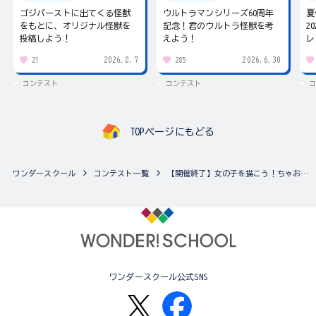
ゴジバーストに出てくる怪獣
ウルトラマンシリーズ60周年
夏
をもとに、オリジナル怪獣を
記念！君のウルトラ怪獣を考
2
投稿しよう！
えよう！
レ
2026.8.7
2026.6.30
21
285
コンテスト
コンテスト
コ
TOPページにもどる
ワンダースクール
コンテスト一覧
【開催終了】女の子を描こう！ちゃおイラストコンテスト♪（複数の作品応募可能！）
ワンダースクール公式SNS