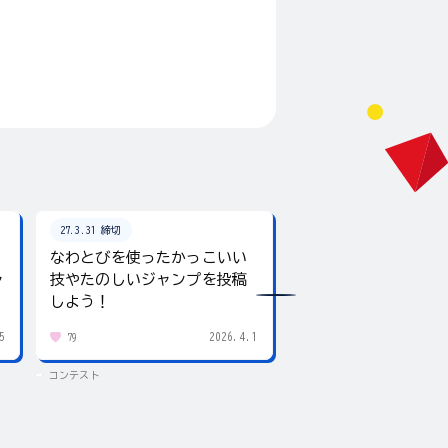
27.3.31 締切
26.8.31 締切
なわとびを使ったかっこいい
テーマは「夏」！入
ャ
技やたのしいジャンプを投稿
giftee boxをプレ
しよう！
5
2026.4.1
79
439
コンテスト
コンテスト