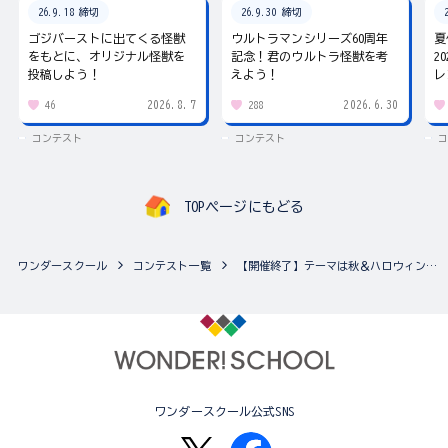
26.9.18 締切
26.9.30 締切
ゴジバーストに出てくる怪獣
ウルトラマンシリーズ60周年
夏
をもとに、オリジナル怪獣を
記念！君のウルトラ怪獣を考
2
投稿しよう！
えよう！
レ
2026.8.7
2026.6.30
46
288
コンテスト
コンテスト
コ
TOPページにもどる
ワンダースクール
コンテスト一覧
【開催終了】テーマは秋＆ハロウィン！ちゃおイラストコンテスト♪（複数の作品応募可能！）
ワンダースクール公式SNS