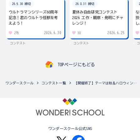
26.9.30 締切
26.8.31 締切
ウルトラマンシリーズ60周年
夏休み自由研究コンテスト
な
記念！君のウルトラ怪獣を考
2026 工作・観察・発明にチャ
技
えよう！
レンジ！
し
2026.6.30
2026.6.25
279
38
コンテスト
コンテスト
コ
TOPページにもどる
ワンダースクール
コンテスト一覧
【開催終了】テーマは秋＆ハロウィン！ちゃおイラストコンテスト♪（複数の作品応募可能！）
ワンダースクール公式SNS