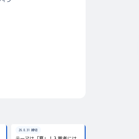
ウィン
26.8.31 締切
26.8.31 締切
テーマは「夏」！入賞者には
夏の写真を投稿しよ