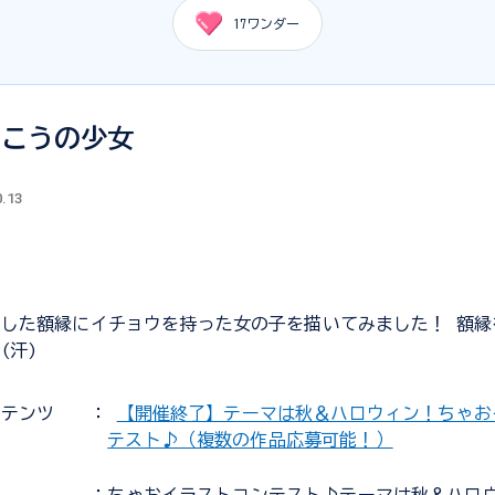
17
ワンダー
向こうの少女
0.13
した額縁にイチョウを持った女の子を描いてみました！ 額縁
(汗)
ンテンツ
：
【開催終了】テーマは秋＆ハロウィン！ちゃお
テスト♪（複数の作品応募可能！）