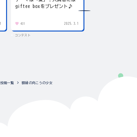
giftee boxをプレゼント♪
賞にはgiftee box！
1
2025.3.1
431
83
コンテスト
コンテスト
投稿一覧
額縁の向こうの少女