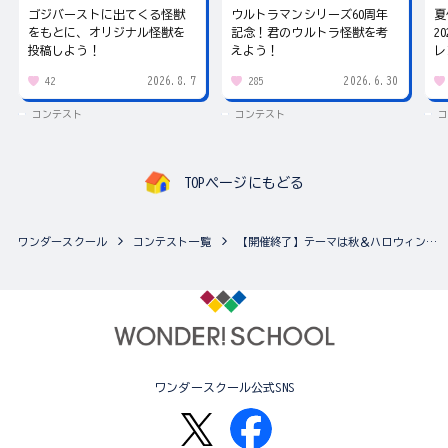
ゴジバーストに出てくる怪獣
ウルトラマンシリーズ60周年
夏
をもとに、オリジナル怪獣を
記念！君のウルトラ怪獣を考
2
投稿しよう！
えよう！
レ
2026.8.7
2026.6.30
42
285
コンテスト
コンテスト
コ
TOPページにもどる
ワンダースクール
コンテスト一覧
【開催終了】テーマは秋＆ハロウィン！ちゃおイラストコンテスト♪（複数の作品応募可能！）
ワンダースクール公式SNS