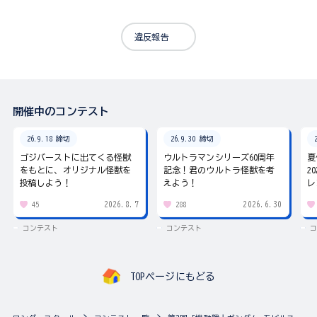
違反報告
開催中のコンテスト
26.9.18 締切
26.9.30 締切
ゴジバーストに出てくる怪獣
ウルトラマンシリーズ60周年
夏
をもとに、オリジナル怪獣を
記念！君のウルトラ怪獣を考
2
投稿しよう！
えよう！
レ
2026.8.7
2026.6.30
45
288
コンテスト
コンテスト
コ
TOPページにもどる