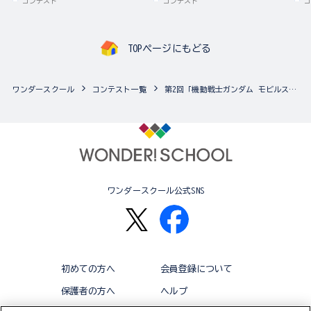
コンテスト
コンテスト
コ
TOPページにもどる
ワンダースクール
コンテスト一覧
第2回「機動戦士ガンダム モビルスーツ アンサンブル」カスタマイズ祭り（15歳以上対象、複数の作品応募可能！）
ワンダースクール公式SNS
初めての方へ
会員登録について
保護者の方へ
ヘルプ