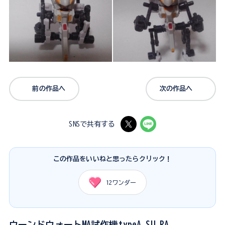
前の作品へ
次の作品へ
SNSで共有する
この作品をいいねと思ったらクリック！
12
ワンダー
ウーンドウォートMA試作機typeA.SU.RA