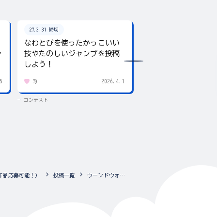
27.3.31 締切
26.8.31 締切
なわとびを使ったかっこいい
テーマは「夏」！入
ャ
技やたのしいジャンプを投稿
giftee boxをプレ
しよう！
5
2026.4.1
79
434
コンテスト
コンテスト
作品応募可能！）
投稿一覧
ウーンドウォート アナザースタイルⅡ