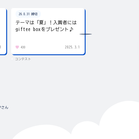
26.8.31 締切
26.8.31 締切
テーマは「夏」！入賞者には
夏の写真を投稿しよ
giftee boxをプレゼント♪
賞にはgiftee box！
1
2025.3.1
430
83
コンテスト
コンテスト
タさん