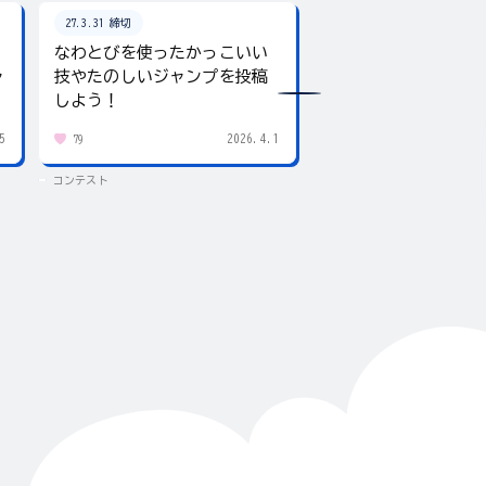
27.3.31 締切
26.8.31 締切
なわとびを使ったかっこいい
テーマは「夏」！入
ャ
技やたのしいジャンプを投稿
giftee boxをプレ
しよう！
5
2026.4.1
79
432
コンテスト
コンテスト