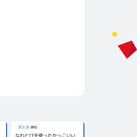
27.3.31 締切
26.8.31 締切
なわとびを使ったかっこいい
テーマは「夏」！入