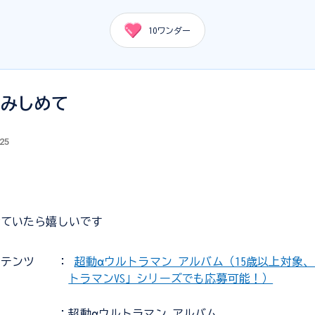
10
ワンダー
踏みしめて
.25
せていたら嬉しいです
ンテンツ
：
超動αウルトラマン アルバム（15歳以上対象、「
トラマンVS」シリーズでも応募可能！）
：超動αウルトラマン アルバム