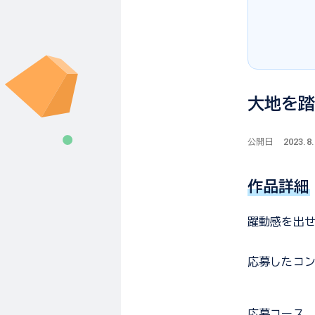
大地を
2023.8
公開日
作品詳細
躍動感を出
応募した
コ
応募コース