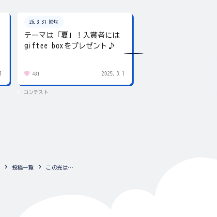
26.8.31 締切
26.8.31 締切
テーマは「夏」！入賞者には
夏の写真を投稿しよ
giftee boxをプレゼント♪
賞にはgiftee box！
1
2025.3.1
431
83
コンテスト
コンテスト
投稿一覧
この光は…