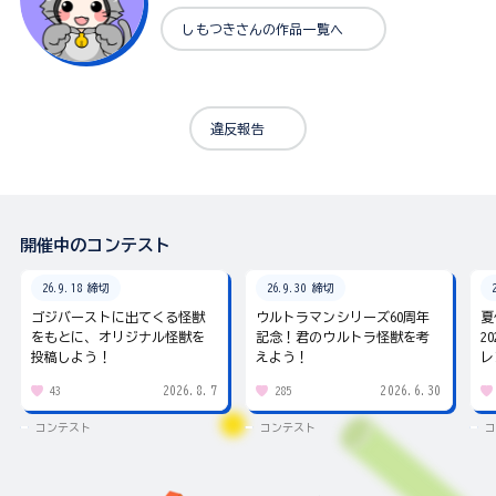
しもつきさんの作品一覧へ
違反報告
開催中のコンテスト
26.9.18 締切
26.9.30 締切
ゴジバーストに出てくる怪獣
ウルトラマンシリーズ60周年
夏
をもとに、オリジナル怪獣を
記念！君のウルトラ怪獣を考
2
投稿しよう！
えよう！
レ
2026.8.7
2026.6.30
43
285
コンテスト
コンテスト
コ