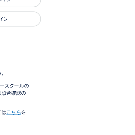
グイン
い。
ンダースクールの
の照合確認の
ては
こちら
を