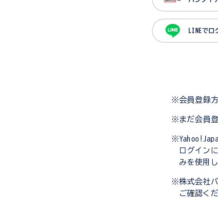
LINEで
※会員登録
※まだ会員
※Yahoo!
ログイン
みを使用
※株式会社
ご確認く