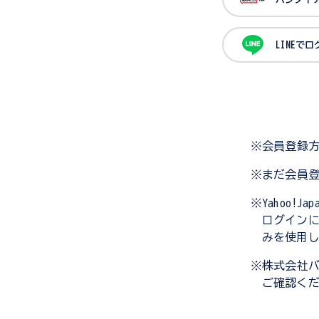
LINEで
※会員登録
※まだ会員
※Yahoo!
ログイン
みを使用
※株式会社
ご確認く