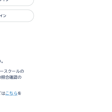
グイン
い。
ンダースクールの
の照合確認の
ては
こちら
を