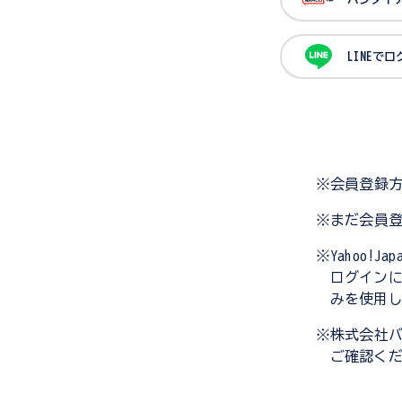
LINEで
※会員登録
※まだ会員
※Yahoo!
ログイン
みを使用
※株式会社
ご確認く