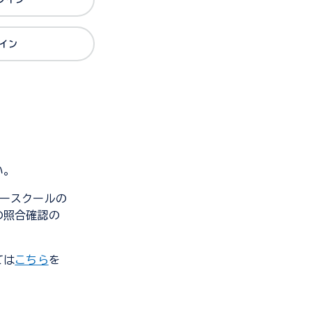
グイン
い。
ンダースクールの
の照合確認の
ては
こちら
を