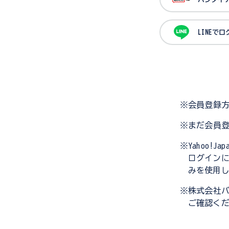
LINEで
※会員登録
※まだ会員
※Yahoo!
ログイン
みを使用
※株式会社
ご確認く