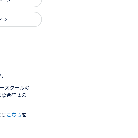
グイン
い。
ンダースクールの
の照合確認の
ては
こちら
を