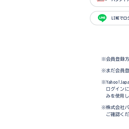
LINEで
※会員登録
※まだ会員
※Yahoo!
ログイン
みを使用
※株式会社
ご確認く