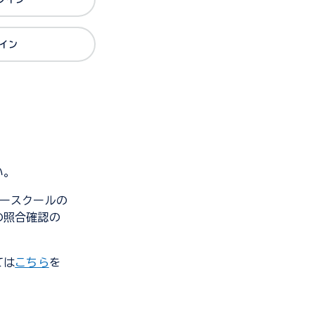
グイン
い。
ンダースクールの
の照合確認の
ては
こちら
を