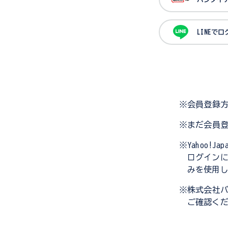
LINEで
※会員登録
※まだ会員
※Yahoo!
ログイン
みを使用
※株式会社
ご確認く