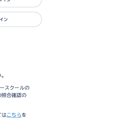
グイン
い。
ンダースクールの
の照合確認の
ては
こちら
を