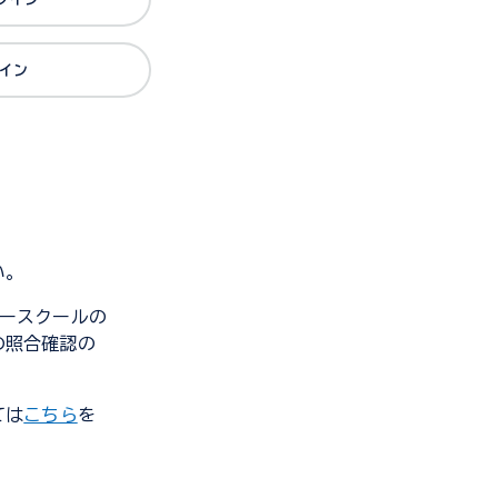
グイン
い。
ンダースクールの
の照合確認の
ては
こちら
を