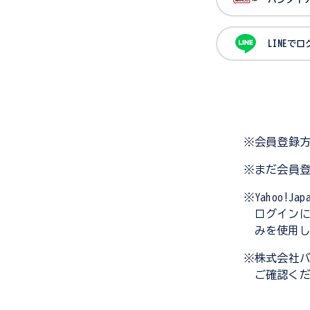
LINEで
※会員登録
※まだ会員
※Yahoo!
ログイン
みを使用
※株式会社
ご確認く