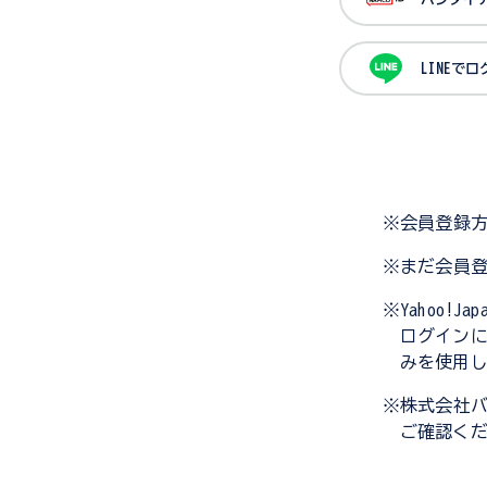
LINEで
※会員登録
※まだ会員
※Yahoo!
ログイン
みを使用
※株式会社
ご確認く