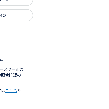
グイン
い。
ンダースクールの
の照合確認の
ては
こちら
を