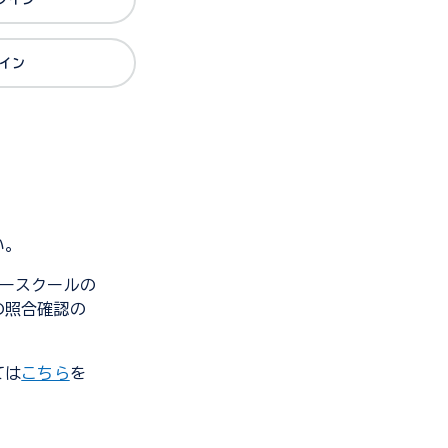
グイン
い。
ンダースクールの
の照合確認の
ては
こちら
を