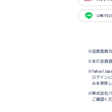
LINEで
※会員登録
※まだ会員
※Yahoo!
ログイン
みを使用
※株式会社
ご確認く