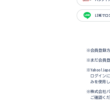
LINEで
※会員登録
※まだ会員
※Yahoo!
ログイン
みを使用
※株式会社
ご確認く