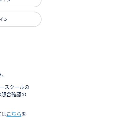
グイン
い。
ンダースクールの
の照合確認の
ては
こちら
を