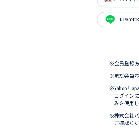
LINEで
※会員登録
※まだ会員
※Yahoo!
ログイン
みを使用
※株式会社
ご確認く