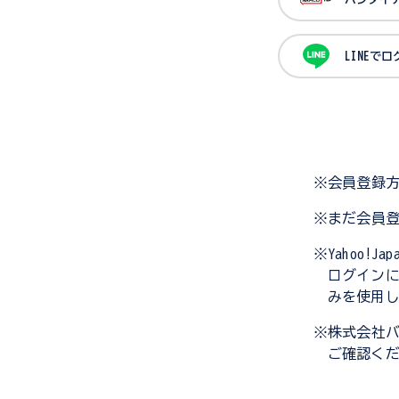
LINEで
※会員登録
※まだ会員
※Yahoo!
ログイン
みを使用
※株式会社
ご確認く