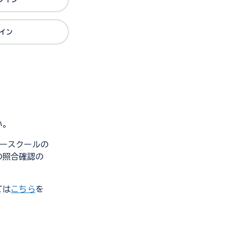
グイン
い。
ンダースクールの
の照合確認の
ては
こちら
を