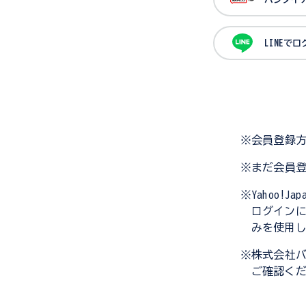
LINEで
※会員登録
※まだ会員
※Yahoo!
ログイン
みを使用
※株式会社
ご確認く