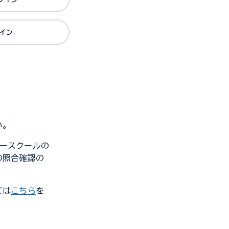
グイン
い。
ンダースクールの
の照合確認の
ては
こちら
を