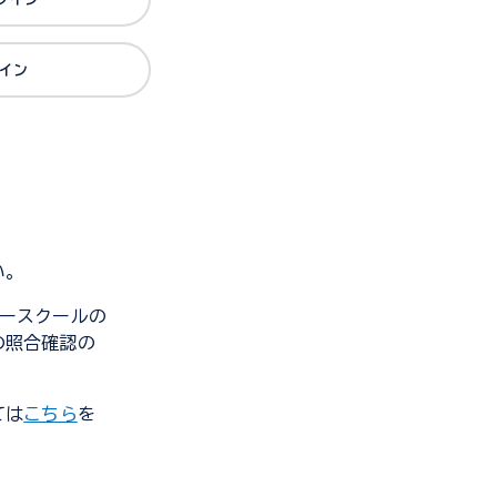
グイン
い。
ンダースクールの
の照合確認の
ては
こちら
を