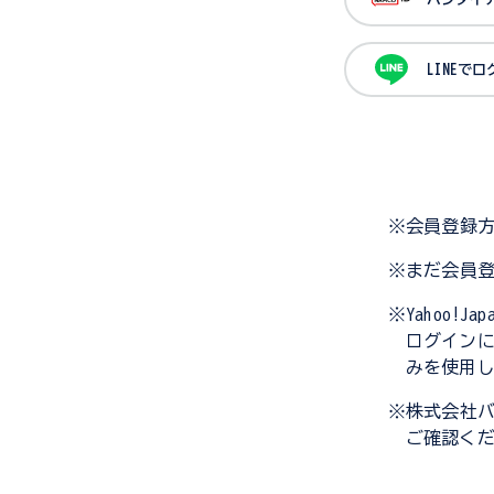
LINEで
※会員登録
※まだ会員
※Yahoo!
ログイン
みを使用
※株式会社
ご確認く