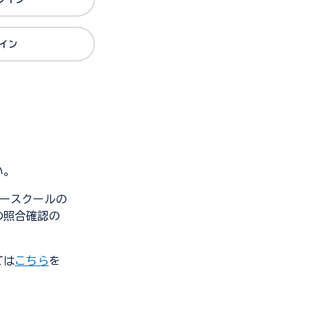
グイン
い。
ンダースクールの
の照合確認の
ては
こちら
を