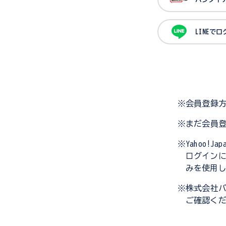
LINEで
※会員登録
※まだ会員
※Yahoo!
ログイン
みを使用
※株式会社
ご確認く