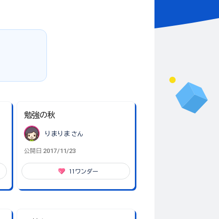
勉強の秋
りまりま
さん
2017/11/23
公開日
11
ワンダー