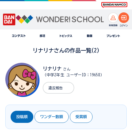
リナリナさんの作品一覧(2)
リナリナ
さん
（中学2年生 ユーザーID：19658）
違反報告
投稿順
ワンダー数順
受賞順