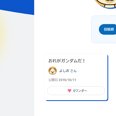
投稿順
おれがガンダムだ！
よしお
さん
2015/10/11
公開日
0
ワンダー