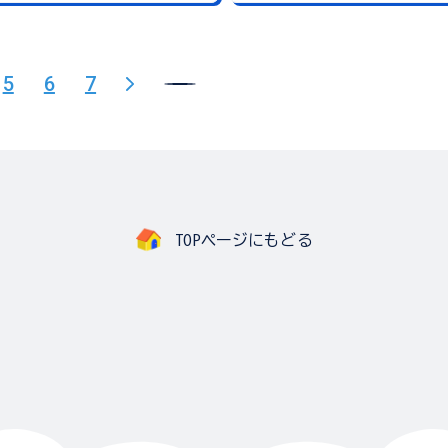
5
6
7
TOPページにもどる