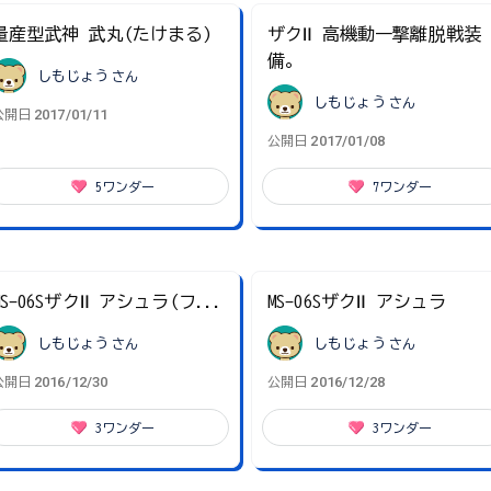
量産型武神 武丸(たけまる)
ザクⅡ 高機動一撃離脱戦装
備。
しもじょう
さん
しもじょう
さん
2017/01/11
公開日
2017/01/08
公開日
5
ワンダー
7
ワンダー
MS-06SザクⅡ アシュラ(フ...
MS-06SザクⅡ アシュラ
しもじょう
さん
しもじょう
さん
2016/12/30
2016/12/28
公開日
公開日
3
ワンダー
3
ワンダー