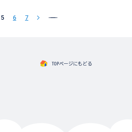
5
6
7
TOPページにもどる