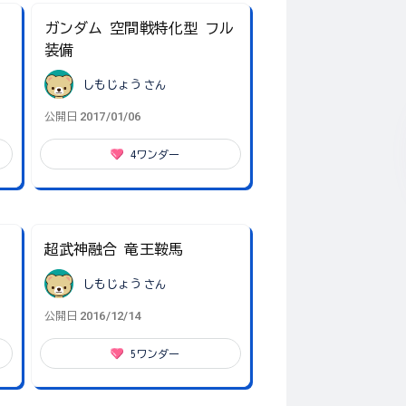
ガンダム 空間戦特化型 フル
装備
しもじょう
さん
2017/01/06
公開日
4
ワンダー
超武神融合 竜王鞍馬
しもじょう
さん
2016/12/14
公開日
5
ワンダー