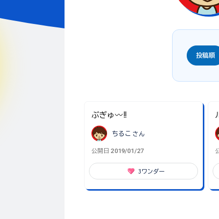
投稿順
ぶぎゅ〰️‼️
ちるこ
さん
2019/01/27
公開日
3
ワンダー