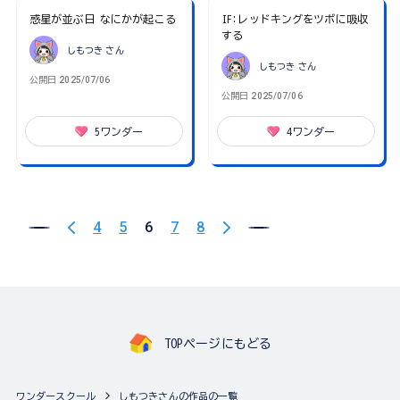
惑星が並ぶ日 なにかが起こる
IF:レッドキングをツボに吸収
する
しもつき
さん
しもつき
さん
公開日
2025/07/06
公開日
2025/07/06
5
ワンダー
4
ワンダー
4
5
6
7
8
TOPページにもどる
ワンダースクール
しもつきさんの作品の一覧