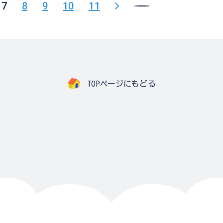
7
8
9
10
11
TOPページにもどる