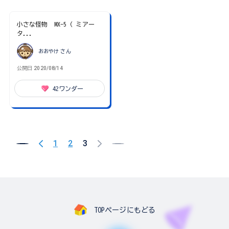
小さな怪物 MX-5（ ミアー
タ...
おおやけ
さん
公開日
2020/08/14
42
ワンダー
1
2
3
TOPページにもどる