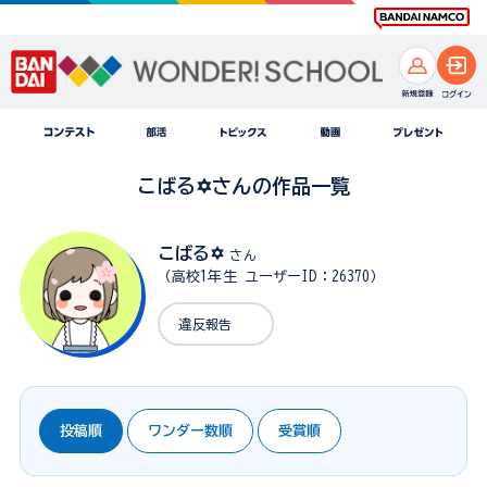
こばる✡さんの作品一覧
こばる✡
さん
（高校1年生 ユーザーID：26370）
違反報告
投稿順
ワンダー数順
受賞順