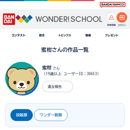
蜜柑さんの作品一覧
蜜柑
さん
（19歳以上 ユーザーID：30653）
違反報告
投稿順
ワンダー数順