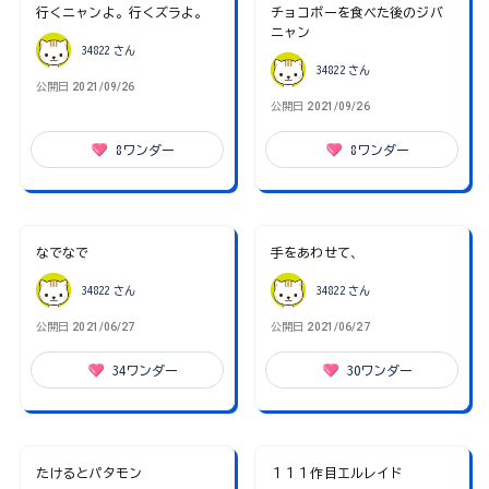
行くニャンよ。行くズラよ。
チョコボーを食べた後のジバ
ニャン
34822
さん
34822
さん
公開日
2021/09/26
公開日
2021/09/26
8
ワンダー
8
ワンダー
なでなで
手をあわせて、
34822
さん
34822
さん
公開日
2021/06/27
公開日
2021/06/27
34
ワンダー
30
ワンダー
たけるとパタモン
１１１作目エルレイド