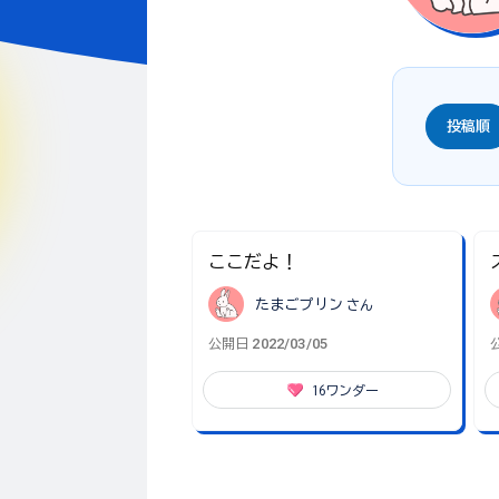
投稿順
ここだよ！
たまごプリン
さん
2022/03/05
公開日
16
ワンダー