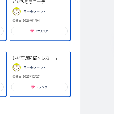
かがみもちコーデ
まーふぃー
さん
2026/01/04
公開日
12
ワンダー
我が右腕に宿りし力...。
まーふぃー
さん
2025/12/27
公開日
5
ワンダー