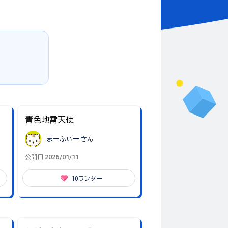
青色地雷天使
まーふぃー
さん
2026/01/11
公開日
10
ワンダー