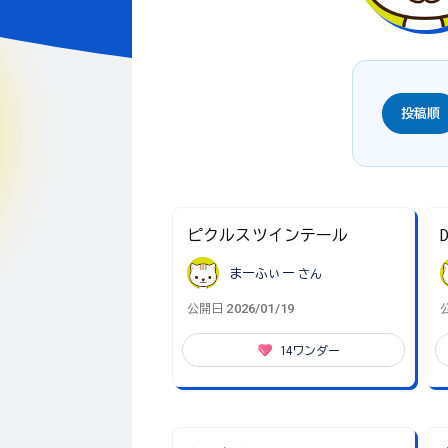
投稿順
ピクルスツインテール
D
まーふぃー
さん
2026/01/19
公開日
14
ワンダー