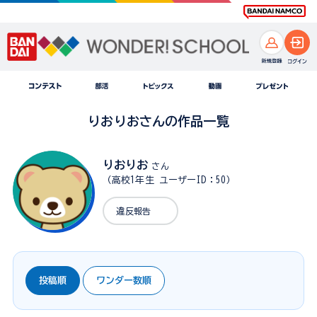
りおりおさんの作品一覧
りおりお
さん
（高校1年生 ユーザーID：50）
違反報告
投稿順
ワンダー数順