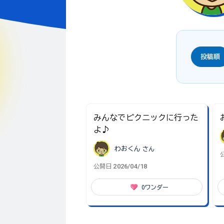
投稿順
みんなでピクニックに行った
よ♪
わおくん
さん
2026/04/18
公開日
0
ワンダー