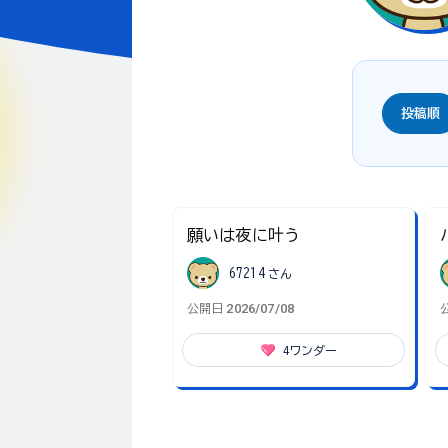
投稿順
願いは夜に叶う
67214
さん
2026/07/08
公開日
4
ワンダー